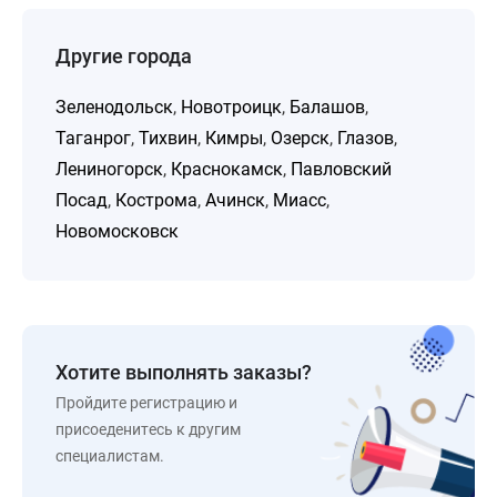
Другие города
Зеленодольск
,
Новотроицк
,
Балашов
,
Таганрог
,
Тихвин
,
Кимры
,
Озерск
,
Глазов
,
Лениногорск
,
Краснокамск
,
Павловский
Посад
,
Кострома
,
Ачинск
,
Миасс
,
Новомосковск
Хотите выполнять заказы?
Пройдите регистрацию и
присоеденитесь к другим
специалистам.