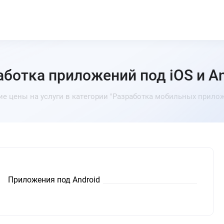
аботка приложений под iOS и An
ие цены на услуги в категории "Разработка мобильных прилож
Приложения под Android